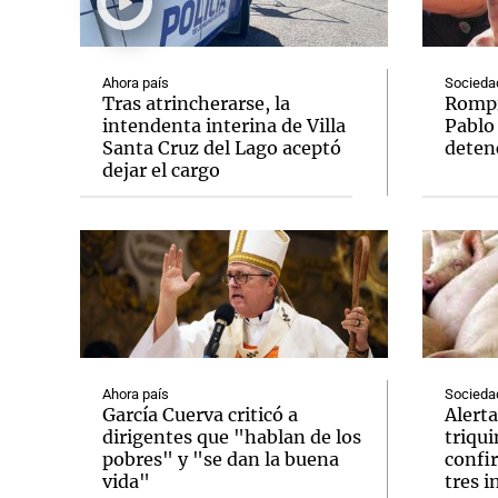
Ahora país
Socieda
Tras atrincherarse, la
Rompió
intendenta interina de Villa
Pablo
Santa Cruz del Lago aceptó
deten
Notas
Notas
dejar el cargo
Editorial
Mundial 2026
La Sol
Ahora país
Socieda
García Cuerva criticó a
Alerta
dirigentes que "hablan de los
triqu
pobres" y "se dan la buena
confi
vida"
tres 