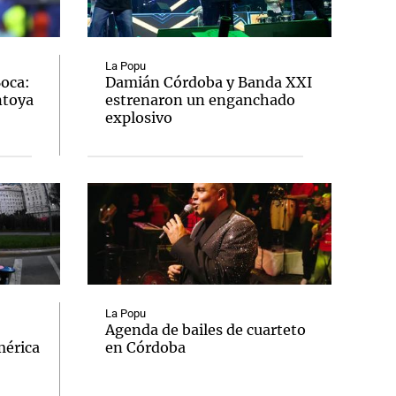
La Popu
Boca:
Damián Córdoba y Banda XXI
ntoya
estrenaron un enganchado
Notas
explosivo
tas
Notas
Venezuela de
 Groenlandia
Comprometidos
Madur
La Popu
Agenda de bailes de cuarteto
mérica
en Córdoba