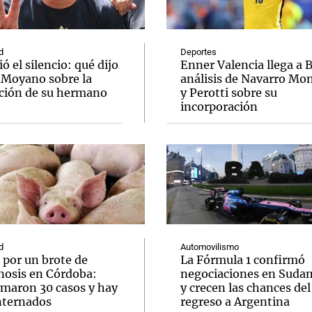
d
Deportes
 el silencio: qué dijo
Enner Valencia llega a 
 Moyano sobre la
análisis de Navarro Mo
ción de su hermano
y Perotti sobre su
Notas
Notas
No
incorporación
e en Cadena 3
El huracán de Arequito
Cadena 3 en
d
Automovilismo
 por un brote de
La Fórmula 1 confirmó
inosis en Córdoba:
negociaciones en Suda
rmaron 30 casos y hay
y crecen las chances del
internados
regreso a Argentina