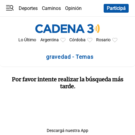
Deportes
Caminos
Opinión
Participá
Programas
Últimas coberturas
Últimas 24 h
En YouTube
Clima
Horóscopo
Lo Último
Argentina
Córdoba
Rosario
gravedad - Temas
Por favor intente realizar la búsqueda más
tarde.
Descargá nuestra App