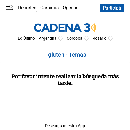
Deportes
Caminos
Opinión
Participá
Programas
Últimas coberturas
Últimas 24 h
En YouTube
Clima
Horóscopo
Lo Último
Argentina
Córdoba
Rosario
gluten - Temas
Por favor intente realizar la búsqueda más
tarde.
Descargá nuestra App