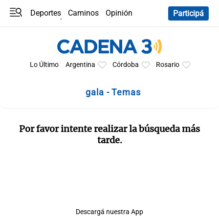
Deportes
Caminos
Opinión
Participá
Programas
Últimas coberturas
Últimas 24 h
En YouTube
Clima
Horóscopo
Lo Último
Argentina
Córdoba
Rosario
gala - Temas
Por favor intente realizar la búsqueda más
tarde.
Descargá nuestra App