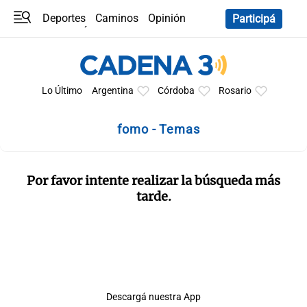
Deportes
Caminos
Opinión
Participá
Programas
Últimas coberturas
Últimas 24 h
En YouTube
Clima
Horóscopo
Lo Último
Argentina
Córdoba
Rosario
fomo - Temas
Por favor intente realizar la búsqueda más
tarde.
Descargá nuestra App