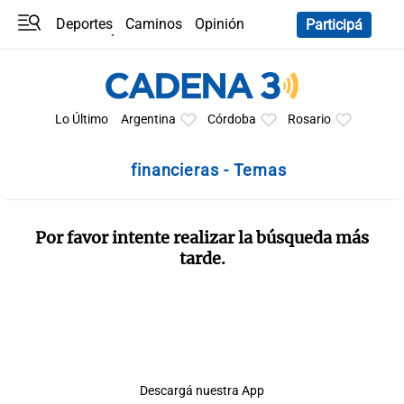
Deportes
Caminos
Opinión
Participá
Programas
Últimas coberturas
Últimas 24 h
En YouTube
Clima
Horóscopo
Lo Último
Argentina
Córdoba
Rosario
financieras - Temas
Por favor intente realizar la búsqueda más
tarde.
Descargá nuestra App