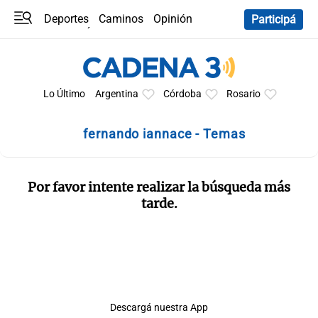
Deportes
Caminos
Opinión
Participá
Programas
Últimas coberturas
Últimas 24 h
En YouTube
Clima
Horóscopo
Lo Último
Argentina
Córdoba
Rosario
fernando iannace - Temas
Por favor intente realizar la búsqueda más
tarde.
Descargá nuestra App