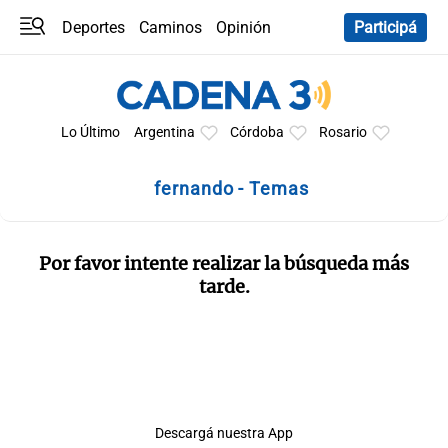
Deportes
Caminos
Opinión
Participá
Programas
Últimas coberturas
Últimas 24 h
En YouTube
Clima
Horóscopo
Lo Último
Argentina
Córdoba
Rosario
fernando - Temas
Por favor intente realizar la búsqueda más
tarde.
Descargá nuestra App