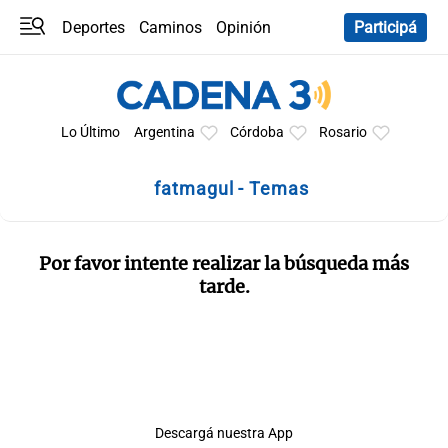
Deportes
Caminos
Opinión
Participá
Programas
Últimas coberturas
Últimas 24 h
En YouTube
Clima
Horóscopo
Lo Último
Argentina
Córdoba
Rosario
fatmagul - Temas
Por favor intente realizar la búsqueda más
tarde.
Descargá nuestra App