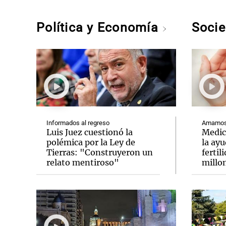
Política y Economía
Soci
Informados al regreso
Amamos 
Luis Juez cuestionó la
Medic
polémica por la Ley de
la ay
Tierras: "Construyeron un
fertil
relato mentiroso"
millo