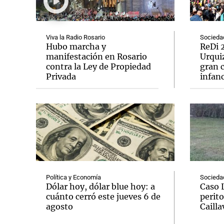
Viva la Radio Rosario
Socieda
Hubo marcha y
ReDi 2
manifestación en Rosario
Urquiz
contra la Ley de Propiedad
gran c
Notas
Notas
Privada
infanc
Editorial
Mundial 2026
La Sol
Política y Economía
Socieda
Dólar hoy, dólar blue hoy: a
Caso 
cuánto cerró este jueves 6 de
perito
agosto
Cailla