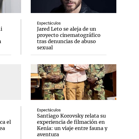
Espectáculos
i
Jared Leto se aleja de un
proyecto cinematográfico
Notas
n
tras denuncias de abuso
tas
Notas
sexual
Venezuela de
 Groenlandia
Comprometidos
Madur
Espectáculos
Santiago Korovsky relata su
ca el
experiencia de filmación en
ea
Kenia: un viaje entre fauna y
aventura