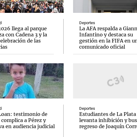
d
Deportes
026 llega al parque
La AFA respalda a Giann
a con Cadena 3 y la
Infantino y destaca su
elebración de las
gestión en la FIFA en u
Notas
Notas
No
ias
comunicado oficial
e en Cadena 3
El huracán de Arequito
Cadena 3 en
d
Deportes
Loan: testimonio de
Estudiantes de La Plata
 complica a Pérez y
levanta inhibición y bus
va en audiencia judicial
regreso de Joaquín Corr