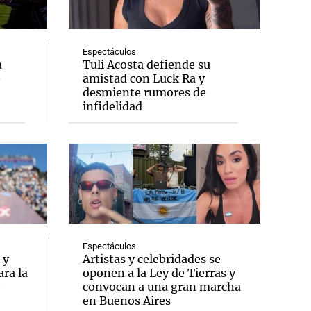
Espectáculos
a
Tuli Acosta defiende su
e
amistad con Luck Ra y
Notas
desmiente rumores de
tas
Notas
infidelidad
Venezuela de
 Groenlandia
Comprometidos
Madur
Espectáculos
 y
Artistas y celebridades se
ra la
oponen a la Ley de Tierras y
o
convocan a una gran marcha
en Buenos Aires