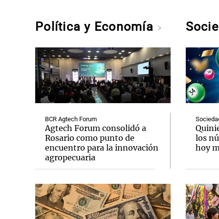
Política y Economía
Soci
BCR Agtech Forum
Socieda
Agtech Forum consolidó a
Quini
Rosario como punto de
los n
encuentro para la innovación
hoy mi
agropecuaria