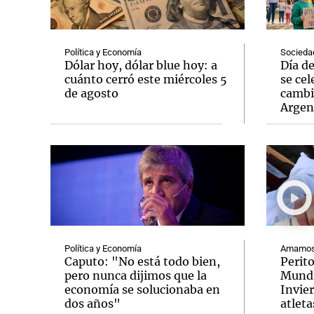
Política y Economía
Socieda
Dólar hoy, dólar blue hoy: a
Día d
cuánto cerró este miércoles 5
se cel
de agosto
cambi
Notas
Notas
Argen
Editorial
Mundial 2026
La Sol
Política y Economía
Amamos 
Caputo: "No está todo bien,
Perit
pero nunca dijimos que la
Mundi
economía se solucionaba en
Invie
dos años"
atleta