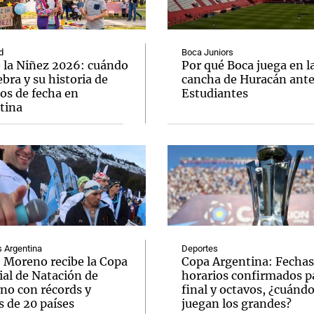
d
Boca Juniors
e la Niñez 2026: cuándo
Por qué Boca juega en l
ebra y su historia de
cancha de Huracán ant
os de fecha en
Estudiantes
Notas
Notas
No
tina
e en Cadena 3
El huracán de Arequito
Cadena 3 en
Argentina
Deportes
o Moreno recibe la Copa
Copa Argentina: Fechas
al de Natación de
horarios confirmados pa
rno con récords y
final y octavos, ¿cuánd
s de 20 países
juegan los grandes?