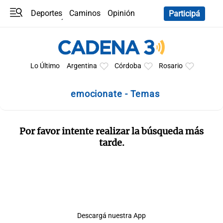
Deportes
Caminos
Opinión
Participá
Programas
Últimas coberturas
Últimas 24 h
En YouTube
Clima
Horóscopo
Lo Último
Argentina
Córdoba
Rosario
emocionate - Temas
Por favor intente realizar la búsqueda más
tarde.
Descargá nuestra App