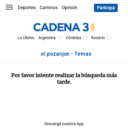
Deportes
Caminos
Opinión
Participá
Programas
Últimas coberturas
Últimas 24 h
En YouTube
Clima
Horóscopo
Lo Último
Argentina
Córdoba
Rosario
el pozanjon - Temas
Por favor intente realizar la búsqueda más
tarde.
Descargá nuestra App