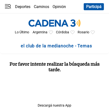
Deportes
Caminos
Opinión
Participá
Programas
Últimas coberturas
Últimas 24 h
En YouTube
Clima
Horóscopo
Lo Último
Argentina
Córdoba
Rosario
el club de la medianoche - Temas
Por favor intente realizar la búsqueda más
tarde.
Descargá nuestra App