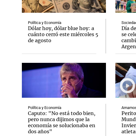
Política y Economía
Socieda
Dólar hoy, dólar blue hoy: a
Día d
cuánto cerró este miércoles 5
se cel
de agosto
cambi
Notas
Notas
Argen
Editorial
Mundial 2026
La Sol
Política y Economía
Amamos 
Caputo: "No está todo bien,
Perit
pero nunca dijimos que la
Mundi
economía se solucionaba en
Invie
dos años"
atleta