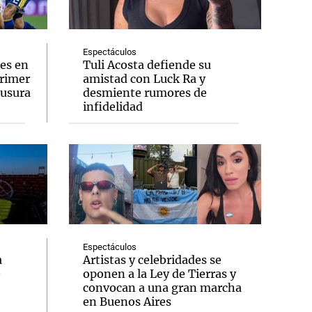
Espectáculos
es en
Tuli Acosta defiende su
primer
amistad con Luck Ra y
Notas
ausura
desmiente rumores de
tas
Notas
infidelidad
Venezuela de
 Groenlandia
Comprometidos
Madur
Espectáculos
a
Artistas y celebridades se
e
oponen a la Ley de Tierras y
convocan a una gran marcha
en Buenos Aires