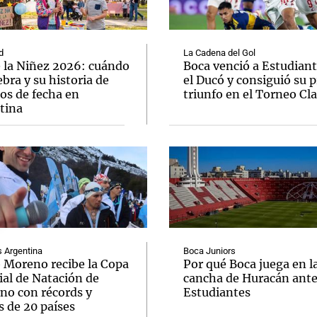
d
La Cadena del Gol
e la Niñez 2026: cuándo
Boca venció a Estudiant
ebra y su historia de
el Ducó y consiguió su 
os de fecha en
triunfo en el Torneo Cl
Notas
Notas
No
tina
e en Cadena 3
El huracán de Arequito
Cadena 3 en
Argentina
Boca Juniors
o Moreno recibe la Copa
Por qué Boca juega en l
al de Natación de
cancha de Huracán ant
rno con récords y
Estudiantes
s de 20 países