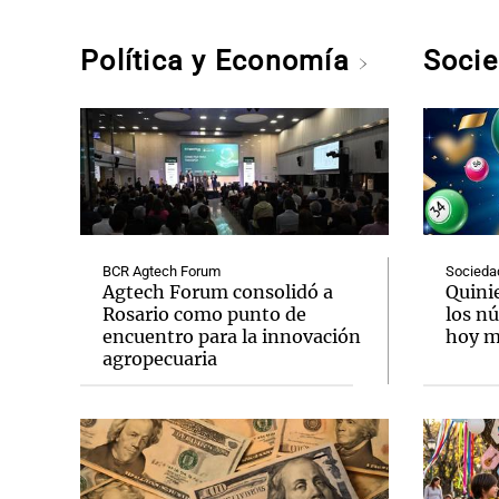
Política y Economía
Soci
BCR Agtech Forum
Socieda
Agtech Forum consolidó a
Quini
Rosario como punto de
los n
encuentro para la innovación
hoy mi
agropecuaria