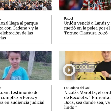
d
Fútbol
026 llega al parque
Unión venció a Lanús y 
a con Cadena 3 y la
metió en la pelea por el
elebración de las
Torneo Clausura 2026
Notas
Notas
No
ias
e en Cadena 3
El huracán de Arequito
Cadena 3 en
d
La Cadena del Gol
Loan: testimonio de
Nicolás Marotta, el cor
 complica a Pérez y
de Recoleta: “Enfrentar
va en audiencia judicial
Boca, sea donde sea, va 
lindo”