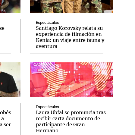
Espectáculos
se
Santiago Korovsky relata su
experiencia de filmación en
Notas
Kenia: un viaje entre fauna y
tas
Notas
aventura
Venezuela de
 Groenlandia
Comprometidos
Madur
Espectáculos
dobés
Laura Ubfal se pronuncia tras
 a
recibir carta documento de
a ser
participante de Gran
Hermano