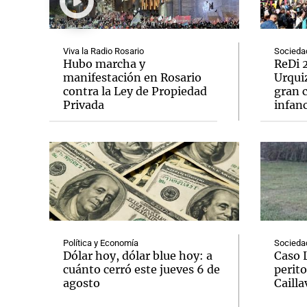
Viva la Radio Rosario
Socieda
Hubo marcha y
ReDi 2
manifestación en Rosario
Urquiz
contra la Ley de Propiedad
gran c
Notas
Notas
Privada
infanc
Editorial
Mundial 2026
La Sol
Política y Economía
Socieda
Dólar hoy, dólar blue hoy: a
Caso 
cuánto cerró este jueves 6 de
perito
agosto
Cailla