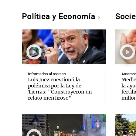
Política y Economía
Soci
Informados al regreso
Amamos 
Luis Juez cuestionó la
Medic
polémica por la Ley de
la ay
Tierras: "Construyeron un
fertil
relato mentiroso"
millo