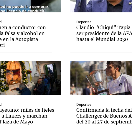
d
Deportes
nen a conductor con
Claudio "Chiqui" Tapia
ia falsa y alcohol en
ser presidente de la AF
 en la Autopista
hasta el Mundial 2030
Notas
Notas
No
ri
e en Cadena 3
El huracán de Arequito
Cadena 3 en
d
Deportes
yetano: miles de fieles
Confirmada la fecha del
 a Liniers y marchan
Challenger de Buenos A
 Plaza de Mayo
del 20 al 27 de septiem