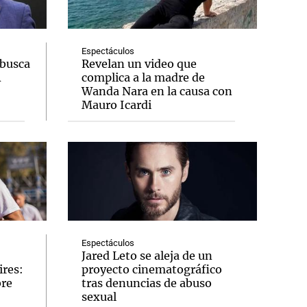
Espectáculos
 busca
Revelan un video que
A
complica a la madre de
Notas
Wanda Nara en la causa con
tas
Notas
Mauro Icardi
Venezuela de
 Groenlandia
Comprometidos
Madur
Espectáculos
Jared Leto se aleja de un
ires:
proyecto cinematográfico
bre
tras denuncias de abuso
sexual