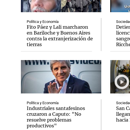
Política y Economía
Socieda
Fito Páez y Lali marcharon
Detie
en Bariloche y Buenos Aires
licenc
contra la extranjerización de
sangre
Notas
Notas
tierras
Ricche
Editorial
Mundial 2026
La Sol
Política y Economía
Socieda
Industriales santafesinos
San Ca
cruzaron a Caputo: "No
llegan
resuelve problemas
hacia
productivos"