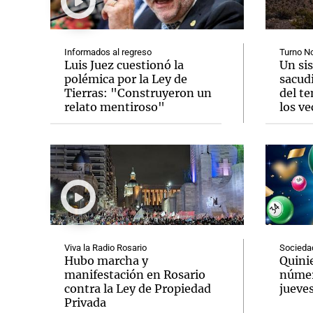
Informados al regreso
Turno N
Luis Juez cuestionó la
Un si
polémica por la Ley de
sacud
Tierras: "Construyeron un
del t
Notas
Notas
relato mentiroso"
los ve
Editorial
Mundial 2026
La Sol
Viva la Radio Rosario
Socieda
Hubo marcha y
Quinie
manifestación en Rosario
númer
contra la Ley de Propiedad
jueves
Privada