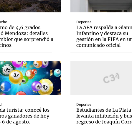
oche
Deportes
smo de 4,6 grados
La AFA respalda a Giann
ió Mendoza: detalles
Infantino y destaca su
emblor que sorprendió a
gestión en la FIFA en u
Notas
Notas
No
cinos
comunicado oficial
e en Cadena 3
El huracán de Arequito
Cadena 3 en
d
Deportes
la turista: conocé los
Estudiantes de La Plata
os ganadores de hoy
levanta inhibición y bus
 6 de agosto.
regreso de Joaquín Corr