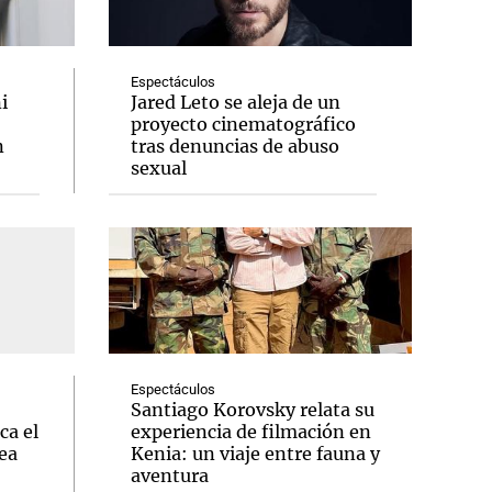
Espectáculos
i
Jared Leto se aleja de un
proyecto cinematográfico
Notas
n
tras denuncias de abuso
tas
Notas
sexual
Venezuela de
 Groenlandia
Comprometidos
Madur
Espectáculos
Santiago Korovsky relata su
ca el
experiencia de filmación en
ea
Kenia: un viaje entre fauna y
aventura