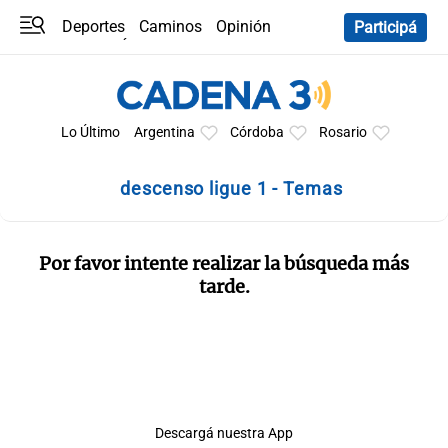
Deportes
Caminos
Opinión
Participá
Programas
Últimas coberturas
Últimas 24 h
En YouTube
Clima
Horóscopo
Lo Último
Argentina
Córdoba
Rosario
descenso ligue 1 - Temas
Por favor intente realizar la búsqueda más
tarde.
Descargá nuestra App