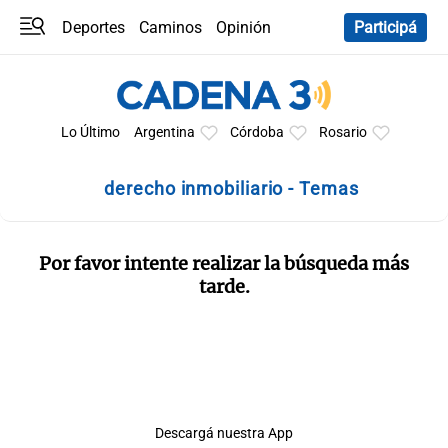
Deportes
Caminos
Opinión
Participá
Programas
Últimas coberturas
Últimas 24 h
En YouTube
Clima
Horóscopo
Lo Último
Argentina
Córdoba
Rosario
derecho inmobiliario - Temas
Por favor intente realizar la búsqueda más
tarde.
Descargá nuestra App