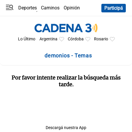
Deportes
Caminos
Opinión
Participá
Programas
Últimas coberturas
Últimas 24 h
En YouTube
Clima
Horóscopo
Lo Último
Argentina
Córdoba
Rosario
demonios - Temas
Por favor intente realizar la búsqueda más
tarde.
Descargá nuestra App