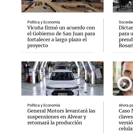
Política y Economía
Socieda
Vicuña firmó un acuerdo con
Dicta
el Gobierno de San Juan para
para 
fortalecer a largo plazo el
prende
Notas
Notas
proyecto
Rosar
Editorial
Mundial 2026
La Sol
Política y Economía
Ahora pa
General Motors levantará las
Caso M
suspensiones en Alvear y
clave
retomará la producción
versió
celula