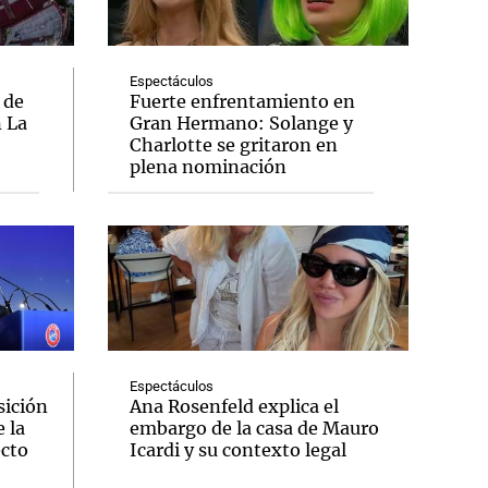
Espectáculos
 de
Fuerte enfrentamiento en
n La
Gran Hermano: Solange y
Notas
Charlotte se gritaron en
tas
Notas
plena nominación
Venezuela de
 Groenlandia
Comprometidos
Madur
Espectáculos
sición
Ana Rosenfeld explica el
 la
embargo de la casa de Mauro
ecto
Icardi y su contexto legal