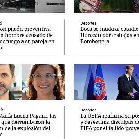
d
Deportes
ron pisión preventiva
Boca se muda al estadio
un hombre acusado de
Huracán por trabajos e
r fuego a su pareja en
Bombonera
Notas
Notas
No
io
e en Cadena 3
El huracán de Arequito
Cadena 3 en
ís
Deportes
aría Lucila Pagani: las
La UEFA reafirma su po
s que derrumbaron la
y desestima disculpas de
n de la explosión del
FIFA por el fallido proy
r