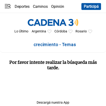
Deportes
Caminos
Opinión
Participá
Programas
Últimas coberturas
Últimas 24 h
En YouTube
Clima
Horóscopo
Lo Último
Argentina
Córdoba
Rosario
crecimiento - Temas
Por favor intente realizar la búsqueda más
tarde.
Descargá nuestra App