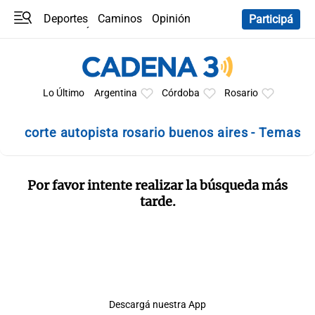
Deportes
Caminos
Opinión
Participá
Programas
Últimas coberturas
Últimas 24 h
En YouTube
Clima
Horóscopo
Lo Último
Argentina
Córdoba
Rosario
corte autopista rosario buenos aires - Temas
Por favor intente realizar la búsqueda más
tarde.
Descargá nuestra App