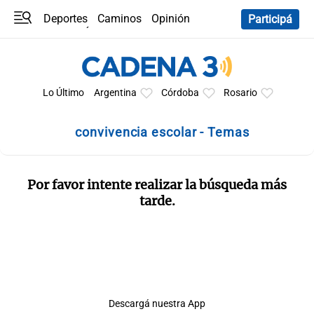
Deportes
Caminos
Opinión
Participá
Programas
Últimas coberturas
Últimas 24 h
En YouTube
Clima
Horóscopo
Lo Último
Argentina
Córdoba
Rosario
convivencia escolar - Temas
Por favor intente realizar la búsqueda más
tarde.
Descargá nuestra App