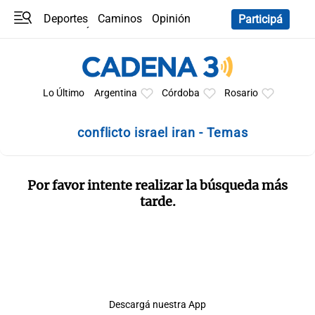
Deportes
Caminos
Opinión
Participá
Programas
Últimas coberturas
Últimas 24 h
En YouTube
Clima
Horóscopo
Lo Último
Argentina
Córdoba
Rosario
conflicto israel iran - Temas
Por favor intente realizar la búsqueda más
tarde.
Descargá nuestra App