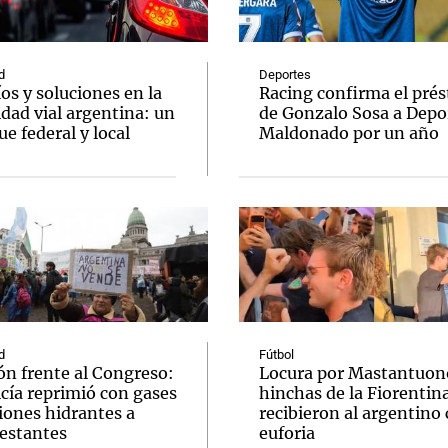
d
Deportes
os y soluciones en la
Racing confirma el pré
dad vial argentina: un
de Gonzalo Sosa a Depo
e federal y local
Maldonado por un año
Notas
Notas
No
e en Cadena 3
El huracán de Arequito
Cadena 3 en
d
Fútbol
ón frente al Congreso:
Locura por Mastantuono
icía reprimió con gases
hinchas de la Fiorentin
iones hidrantes a
recibieron al argentino
estantes
euforia