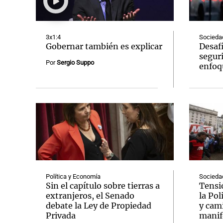
3x1:4
Socieda
Gobernar también es explicar
Desafí
seguri
Por
Sergio Suppo
enfoqu
Notas
Notas
Editorial
Mundial 2026
La Sol
Política y Economía
Socieda
Sin el capítulo sobre tierras a
Tensi
extranjeros, el Senado
la Pol
debate la Ley de Propiedad
y cam
Privada
manif