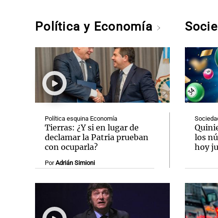
Política y Economía
Soci
Política esquina Economía
Socieda
Tierras: ¿Y si en lugar de
Quini
declamar la Patria prueban
los n
con ocuparla?
hoy ju
Por
Adrián Simioni