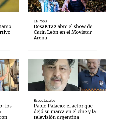
La Popu
stamo
DesaKTa2 abre el show de
rtivo
Carin León en el Movistar
Notas
Arena
tas
Notas
Venezuela de
 Groenlandia
Comprometidos
Madur
Espectáculos
: los
Pablo Palacio: el actor que
a
dejó su marca en el cine y la
 con
televisión argentina