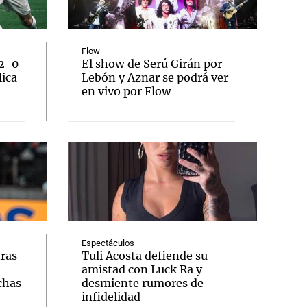
Flow
 2-0
El show de Serú Girán por
lica
Lebón y Aznar se podrá ver
Notas
en vivo por Flow
tas
Notas
Venezuela de
 Groenlandia
Comprometidos
Madur
Espectáculos
tras
Tuli Acosta defiende su
amistad con Luck Ra y
chas
desmiente rumores de
infidelidad