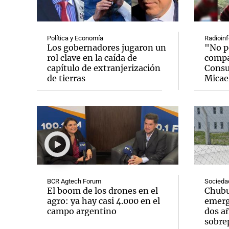
Política y Economía
Radioinf
Los gobernadores jugaron un
"No p
rol clave en la caída de
compat
capítulo de extranjerización
Consu
Notas
Notas
de tierras
Micael
Editorial
Mundial 2026
La Sol
BCR Agtech Forum
Socieda
El boom de los drones en el
Chubu
agro: ya hay casi 4.000 en el
emerg
campo argentino
dos añ
sobre