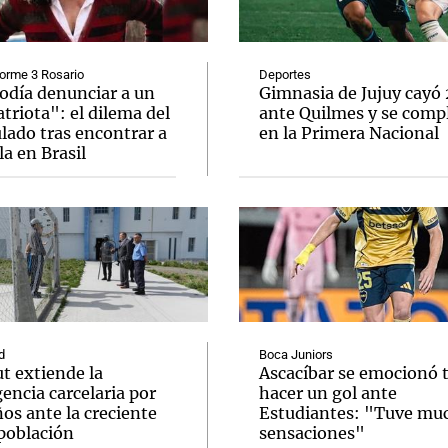
orme 3 Rosario
Deportes
odía denunciar a un
Gimnasia de Jujuy cayó
riota": el dilema del
ante Quilmes y se comp
lado tras encontrar a
en la Primera Nacional
Notas
Notas
No
a en Brasil
e en Cadena 3
El huracán de Arequito
Cadena 3 en
d
Boca Juniors
t extiende la
Ascacíbar se emocionó 
encia carcelaria por
hacer un gol ante
os ante la creciente
Estudiantes: "Tuve mu
población
sensaciones"