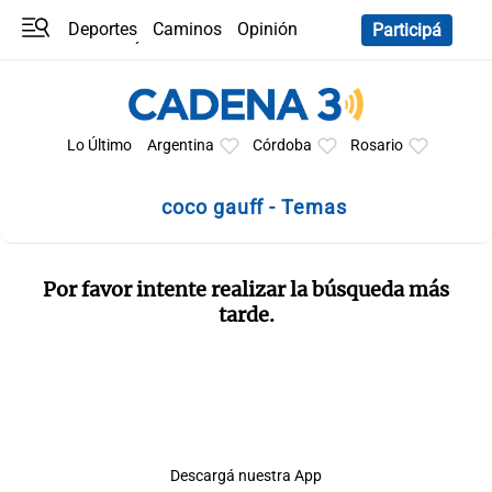
Deportes
Caminos
Opinión
Participá
Programas
Últimas coberturas
Últimas 24 h
En YouTube
Clima
Horóscopo
Lo Último
Argentina
Córdoba
Rosario
coco gauff - Temas
Por favor intente realizar la búsqueda más
tarde.
Descargá nuestra App