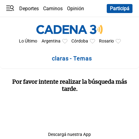
Deportes
Caminos
Opinión
Participá
Programas
Últimas coberturas
Últimas 24 h
En YouTube
Clima
Horóscopo
Lo Último
Argentina
Córdoba
Rosario
claras - Temas
Por favor intente realizar la búsqueda más
tarde.
Descargá nuestra App