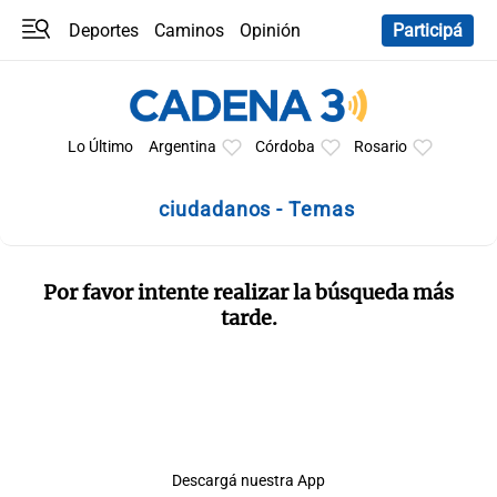
Deportes
Caminos
Opinión
Participá
Programas
Últimas coberturas
Últimas 24 h
En YouTube
Clima
Horóscopo
Lo Último
Argentina
Córdoba
Rosario
ciudadanos - Temas
Por favor intente realizar la búsqueda más
tarde.
Descargá nuestra App