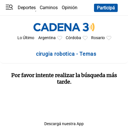
Deportes
Caminos
Opinión
Participá
Programas
Últimas coberturas
Últimas 24 h
En YouTube
Clima
Horóscopo
Lo Último
Argentina
Córdoba
Rosario
cirugia robotica - Temas
Por favor intente realizar la búsqueda más
tarde.
Descargá nuestra App