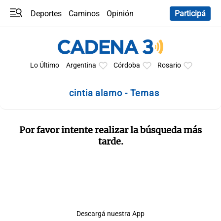
Deportes
Caminos
Opinión
Participá
Programas
Últimas coberturas
Últimas 24 h
En YouTube
Clima
Horóscopo
Lo Último
Argentina
Córdoba
Rosario
cintia alamo - Temas
Por favor intente realizar la búsqueda más
tarde.
Descargá nuestra App