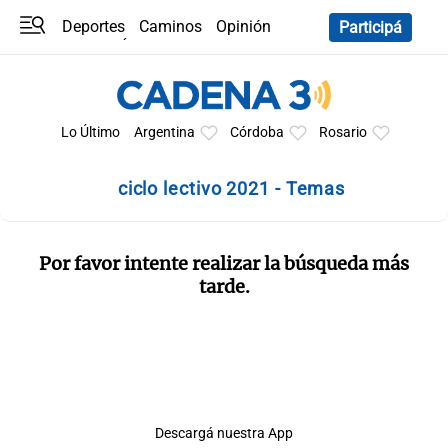
Deportes
Caminos
Opinión
Participá
Programas
Últimas coberturas
Últimas 24 h
En YouTube
Clima
Horóscopo
Lo Último
Argentina
Córdoba
Rosario
ciclo lectivo 2021 - Temas
Por favor intente realizar la búsqueda más
tarde.
Descargá nuestra App