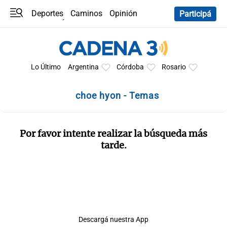
Deportes
Caminos
Opinión
Participá
Programas
Últimas coberturas
Últimas 24 h
En YouTube
Clima
Horóscopo
Lo Último
Argentina
Córdoba
Rosario
choe hyon - Temas
Por favor intente realizar la búsqueda más
tarde.
Descargá nuestra App