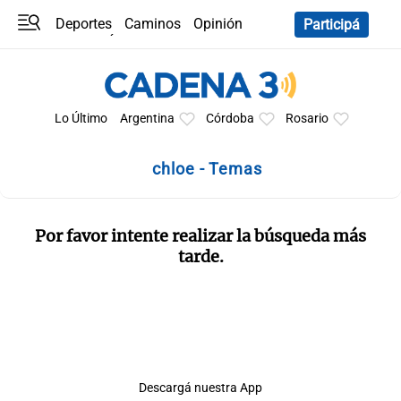
Deportes
Caminos
Opinión
Participá
Programas
Últimas coberturas
Últimas 24 h
En YouTube
Clima
Horóscopo
Lo Último
Argentina
Córdoba
Rosario
chloe - Temas
Por favor intente realizar la búsqueda más
tarde.
Descargá nuestra App