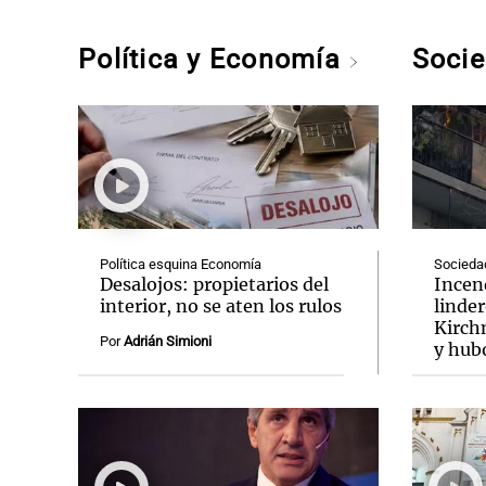
Política y Economía
Soci
Política esquina Economía
Socieda
Desalojos: propietarios del
Incend
interior, no se aten los rulos
linder
Kirch
Por
Adrián Simioni
y hub