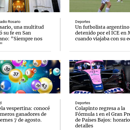
Radio Rosario
Deportes
sario, una multitud
Un futbolista argentino
ó su fe en San
detenido por el ICE en
ano: "Siempre nos
cuando viajaba con su 
Notas
Notas
No
"
e en Cadena 3
El huracán de Arequito
Cadena 3 en
d
Deportes
ela vespertina: conocé
Colapinto regresa a la
úmeros ganadores de
Fórmula 1 en el Gran P
ernes 7 de agosto.
de Países Bajos: horario
detalles