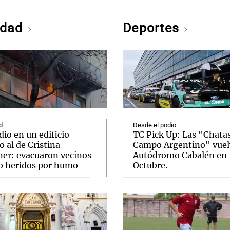
edad
Deportes
d
Desde el podio
io en un edificio
TC Pick Up: Las "Chatas
o al de Cristina
Campo Argentino" vuel
ner: evacuaron vecinos
Autódromo Cabalén en
o heridos por humo
Octubre.