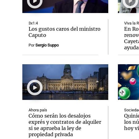
3x1:4
Viva la 
Los gustos caros del ministro
En Ro
Caputo
renov
Cayet
Notas
Notas
Por
Sergio Suppo
ayuda
Editorial
Mundial 2026
La Sol
Ahora país
Socieda
Cómo serán los desalojos
Quini
exprés y contratos de alquiler
los n
si se aprueba la ley de
hoy vi
propiedad privada