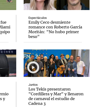
Espectáculos
 fue
Emily Ceco desmiente
 Miami
romance con Roberto García
Notas
equipo
Moritán: "No hubo primer
tas
Notas
beso"
Venezuela de
 Groenlandia
Comprometidos
Madur
Juntos
Los Tekis presentaron
remio
"Cordillera y Mar" y llenaron
s y
de carnaval el estudio de
Cadena 3