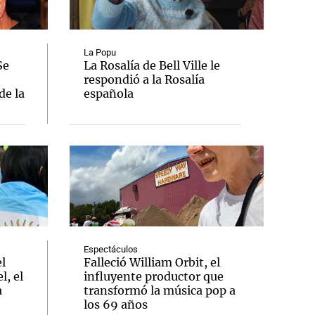
La Popu
Se
La Rosalía de Bell Ville le
respondió a la Rosalía
Notas
de la
española
tas
Notas
Venezuela de
 Groenlandia
Comprometidos
Madur
Espectáculos
el
Falleció William Orbit, el
l, el
influyente productor que
a
transformó la música pop a
los 69 años