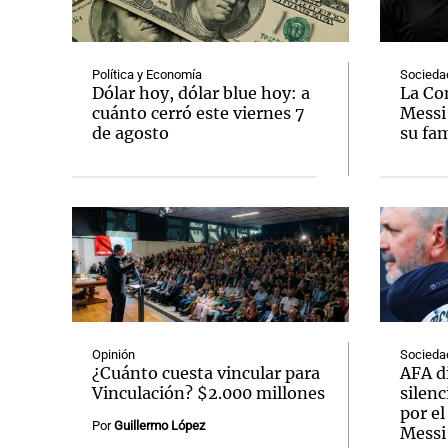
Política y Economía
Socieda
Dólar hoy, dólar blue hoy: a
La Co
cuánto cerró este viernes 7
Messi
de agosto
su fam
Notas
Notas
Editorial
Mundial 2026
La Sol
Opinión
Socieda
¿Cuánto cuesta vincular para
AFA d
Vinculación? $2.000 millones
silenc
por el
Por
Guillermo López
Messi