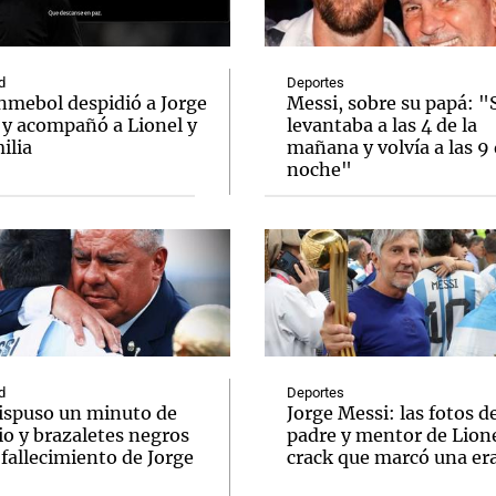
d
Deportes
nmebol despidió a Jorge
Messi, sobre su papá: "
 y acompañó a Lionel y
levantaba a las 4 de la
ilia
mañana y volvía a las 9 
Notas
Notas
No
noche"
e en Cadena 3
El huracán de Arequito
Cadena 3 en
d
Deportes
ispuso un minuto de
Jorge Messi: las fotos d
io y brazaletes negros
padre y mentor de Lione
 fallecimiento de Jorge
crack que marcó una er