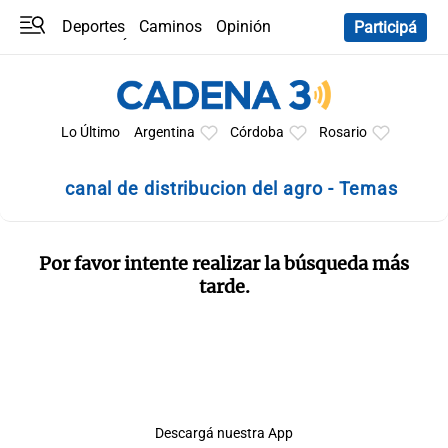
Deportes
Caminos
Opinión
Participá
Programas
Últimas coberturas
Últimas 24 h
En YouTube
Clima
Horóscopo
Lo Último
Argentina
Córdoba
Rosario
canal de distribucion del agro - Temas
Por favor intente realizar la búsqueda más
tarde.
Descargá nuestra App