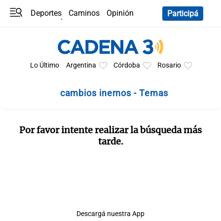
Deportes
Caminos
Opinión
Participá
Programas
Últimas coberturas
Últimas 24 h
En YouTube
Clima
Horóscopo
Lo Último
Argentina
Córdoba
Rosario
cambios inernos - Temas
Por favor intente realizar la búsqueda más
tarde.
Descargá nuestra App