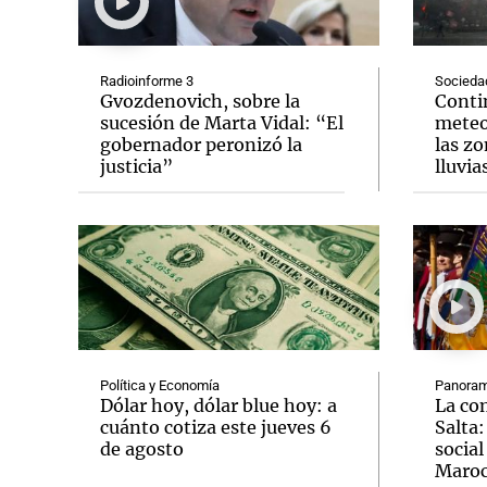
Radioinforme 3
Socieda
Gvozdenovich, sobre la
Conti
sucesión de Marta Vidal: “El
meteo
gobernador peronizó la
las zo
Notas
Notas
justicia”
lluvia
Editorial
Mundial 2026
La Sol
Política y Economía
Panoram
Dólar hoy, dólar blue hoy: a
La co
cuánto cotiza este jueves 6
Salta:
de agosto
socia
Maro