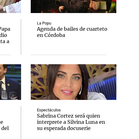
La Popu
 Papa
Agenda de bailes de cuarteto
dio
en Córdoba
Notas
ta a
tas
Notas
Venezuela de
 Groenlandia
Comprometidos
Madur
Espectáculos
Sabrina Cortez será quien
se
interprete a Silvina Luna en
 del
su esperada docuserie