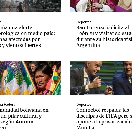
d
Deportes
núa una alerta
San Lorenzo solicita al
rológica en medio país:
León XIV visitar su esta
nas afectadas por
durante su histórica visi
Notas
Notas
No
s y vientos fuertes
Argentina
e en Cadena 3
El huracán de Arequito
Cadena 3 en
a Federal
Deportes
munidad boliviana en
Conmebol respalda las
 un pilar cultural y
disculpas de FIFA pero 
l según Antonio
opone a la privatización
cco
Mundial