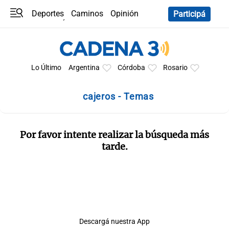
Deportes
Caminos
Opinión
Participá
Programas
Últimas coberturas
Últimas 24 h
En YouTube
Clima
Horóscopo
Lo Último
Argentina
Córdoba
Rosario
cajeros - Temas
Por favor intente realizar la búsqueda más
tarde.
Descargá nuestra App