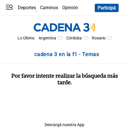
Deportes
Caminos
Opinión
Participá
Programas
Últimas coberturas
Últimas 24 h
En YouTube
Clima
Horóscopo
Lo Último
Argentina
Córdoba
Rosario
cadena 3 en la f1 - Temas
Por favor intente realizar la búsqueda más
tarde.
Descargá nuestra App