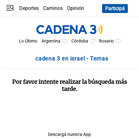
Deportes
Caminos
Opinión
Participá
Programas
Últimas coberturas
Últimas 24 h
En YouTube
Clima
Horóscopo
Lo Último
Argentina
Córdoba
Rosario
cadena 3 en israel - Temas
Por favor intente realizar la búsqueda más
tarde.
Descargá nuestra App