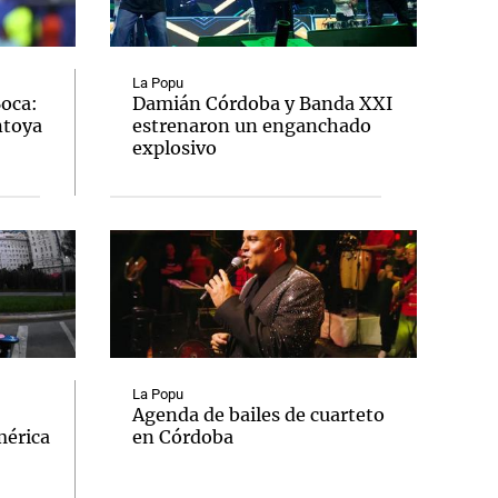
La Popu
Boca:
Damián Córdoba y Banda XXI
ntoya
estrenaron un enganchado
Notas
explosivo
tas
Notas
Venezuela de
 Groenlandia
Comprometidos
Madur
La Popu
Agenda de bailes de cuarteto
mérica
en Córdoba