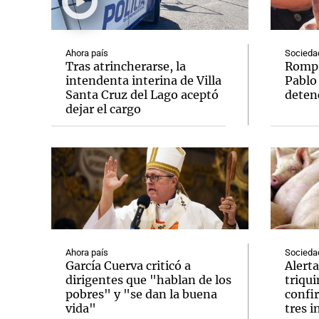
Ahora país
Socieda
Tras atrincherarse, la
Rompió
intendenta interina de Villa
Pablo
Santa Cruz del Lago aceptó
deten
Notas
Notas
dejar el cargo
Editorial
Mundial 2026
La Sol
Ahora país
Socieda
García Cuerva criticó a
Alerta
dirigentes que "hablan de los
triqu
pobres" y "se dan la buena
confi
vida"
tres 