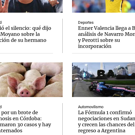
d
Deportes
 el silencio: qué dijo
Enner Valencia llega a 
 Moyano sobre la
análisis de Navarro Mo
ción de su hermano
y Perotti sobre su
Notas
Notas
No
incorporación
e en Cadena 3
El huracán de Arequito
Cadena 3 en
d
Automovilismo
 por un brote de
La Fórmula 1 confirmó
inosis en Córdoba:
negociaciones en Suda
rmaron 30 casos y hay
y crecen las chances del
internados
regreso a Argentina