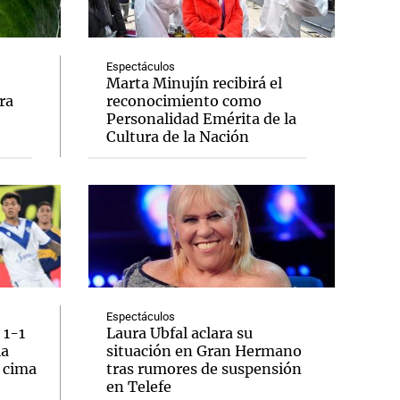
Espectáculos
Marta Minujín recibirá el
ra
reconocimiento como
Notas
Personalidad Emérita de la
tas
Notas
Cultura de la Nación
Venezuela de
 Groenlandia
Comprometidos
Madur
Espectáculos
 1-1
Laura Ubfal aclara su
la
situación en Gran Hermano
a cima
tras rumores de suspensión
en Telefe