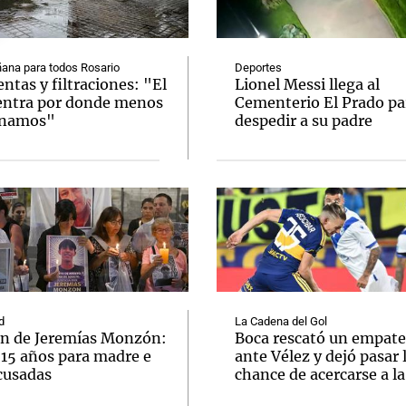
ana para todos Rosario
Deportes
tas y filtraciones: "El
Lionel Messi llega al
entra por donde menos
Cementerio El Prado pa
inamos"
despedir a su padre
Notas
Notas
No
e en Cadena 3
El huracán de Arequito
Cadena 3 en
d
La Cadena del Gol
n de Jeremías Monzón:
Boca rescató un empate
 15 años para madre e
ante Vélez y dejó pasar 
cusadas
chance de acercarse a l