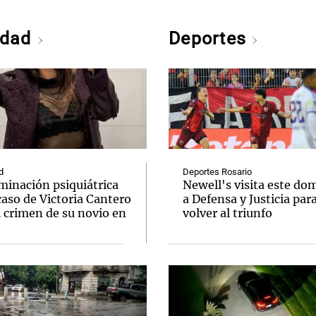
edad
Deportes
d
Deportes Rosario
minación psiquiátrica
Newell's visita este do
caso de Victoria Cantero
a Defensa y Justicia par
l crimen de su novio en
volver al triunfo
o