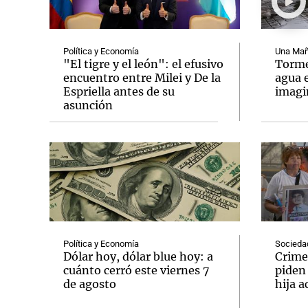
Política y Economía
Una Mañ
"El tigre y el león": el efusivo
Tormen
encuentro entre Milei y De la
agua 
Espriella antes de su
imag
Notas
Notas
asunción
Editorial
Mundial 2026
La Sol
Política y Economía
Socieda
Dólar hoy, dólar blue hoy: a
Crime
cuánto cerró este viernes 7
piden
de agosto
hija a