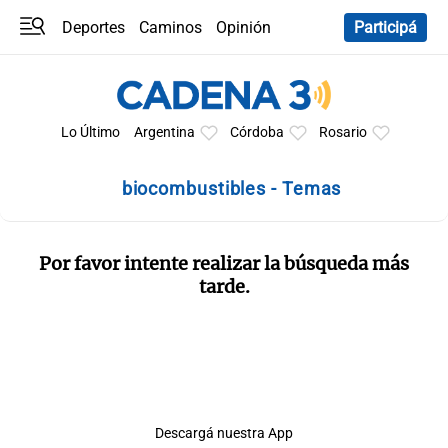
Deportes
Caminos
Opinión
Participá
Programas
Últimas coberturas
Últimas 24 h
En YouTube
Clima
Horóscopo
Lo Último
Argentina
Córdoba
Rosario
biocombustibles - Temas
Por favor intente realizar la búsqueda más
tarde.
Descargá nuestra App