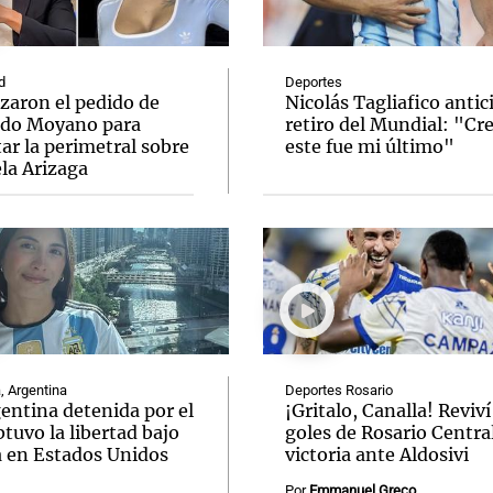
d
Deportes
zaron el pedido de
Nicolás Tagliafico antic
do Moyano para
retiro del Mundial: "Cr
ar la perimetral sobre
este fue mi último"
Notas
Notas
No
la Arizaga
e en Cadena 3
El huracán de Arequito
Cadena 3 en
, Argentina
Deportes Rosario
entina detenida por el
¡Gritalo, Canalla! Reviví
tuvo la libertad bajo
goles de Rosario Central
a en Estados Unidos
victoria ante Aldosivi
Por
Emmanuel Greco