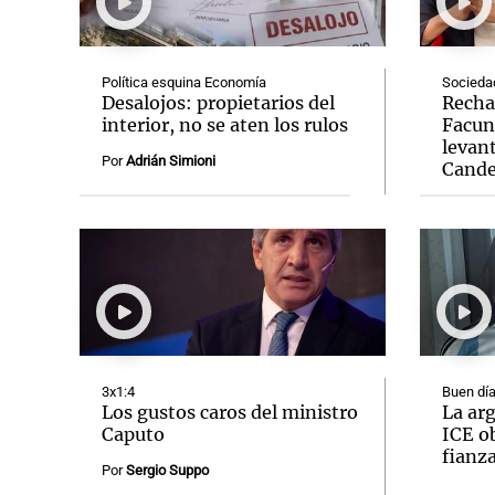
Política esquina Economía
Socieda
Desalojos: propietarios del
Recha
interior, no se aten los rulos
Facun
levant
Notas
Notas
Por
Adrián Simioni
Cande
Editorial
Mundial 2026
La Sol
3x1:4
Buen día
Los gustos caros del ministro
La arg
Caputo
ICE ob
fianz
Por
Sergio Suppo