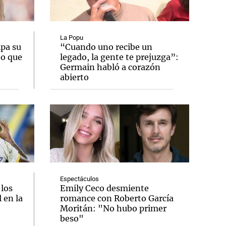
La Popu
ipa su
“Cuando uno recibe un
eo que
legado, la gente te prejuzga”:
Notas
Germain habló a corazón
tas
Notas
abierto
Venezuela de
 Groenlandia
Comprometidos
Madur
Espectáculos
 los
Emily Ceco desmiente
 en la
romance con Roberto García
Moritán: "No hubo primer
beso"