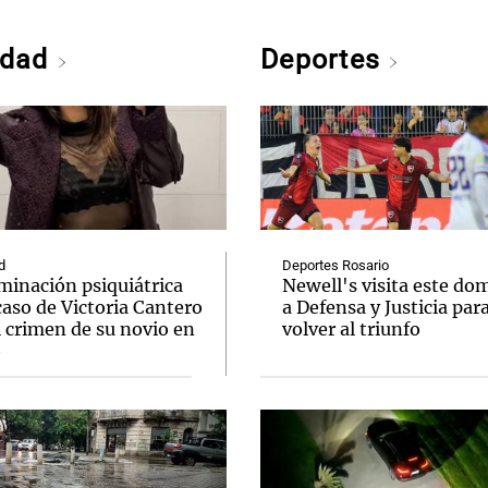
edad
Deportes
d
Deportes Rosario
minación psiquiátrica
Newell's visita este do
caso de Victoria Cantero
a Defensa y Justicia par
l crimen de su novio en
volver al triunfo
o