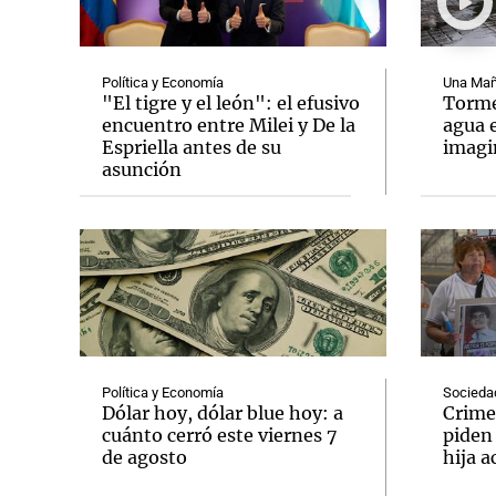
Política y Economía
Una Mañ
"El tigre y el león": el efusivo
Tormen
encuentro entre Milei y De la
agua 
Espriella antes de su
imag
Notas
Notas
asunción
Editorial
Mundial 2026
La Sol
Política y Economía
Socieda
Dólar hoy, dólar blue hoy: a
Crime
cuánto cerró este viernes 7
piden
de agosto
hija a