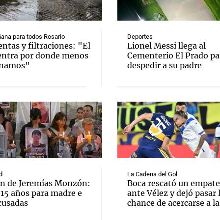
ana para todos Rosario
Deportes
tas y filtraciones: "El
Lionel Messi llega al
entra por donde menos
Cementerio El Prado pa
inamos"
despedir a su padre
Notas
Notas
No
e en Cadena 3
El huracán de Arequito
Cadena 3 en
d
La Cadena del Gol
n de Jeremías Monzón:
Boca rescató un empate
 15 años para madre e
ante Vélez y dejó pasar 
cusadas
chance de acercarse a l