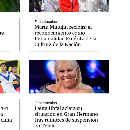
Espectáculos
Marta Minujín recibirá el
ra
reconocimiento como
Notas
Personalidad Emérita de la
tas
Notas
Cultura de la Nación
Venezuela de
 Groenlandia
Comprometidos
Madur
Espectáculos
 1-1
Laura Ubfal aclara su
la
situación en Gran Hermano
a cima
tras rumores de suspensión
en Telefe