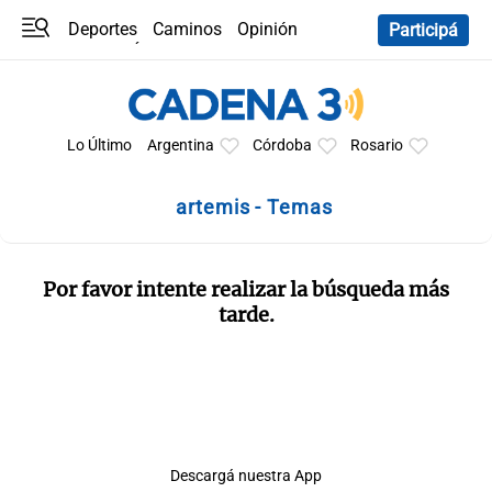
Deportes
Caminos
Opinión
Participá
Programas
Últimas coberturas
Últimas 24 h
En YouTube
Clima
Horóscopo
Lo Último
Argentina
Córdoba
Rosario
artemis - Temas
Por favor intente realizar la búsqueda más
tarde.
Descargá nuestra App